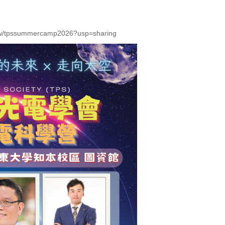
view/tpssummercamp2026?usp=sharing