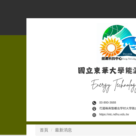
跳
到
主
要
內
容
區
首頁
最新消息