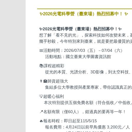
✨2026光電科學營（臺東場）熱烈招募中！ ✨
✨2026光電科學營（臺東場）熱烈招募中！✨
想了解「看不見的光」，探索科技如何改變未來，
幾乎秒殺，今年特別來到臺東，就是要把最優質的
📅活動時間：2026/07/03（五）－07/04（六）
活動地點：國立臺東大學圖書資訊館
📚課程超精彩
從光的本質、光譜分析、3D影像，到太空科技、
👨‍🏫師資超強大
集結多位大學教授與產業專家，帶你認識真正的
💡超暖心福利
本次特別提供五個免費名額（符合低收／中低收
📍名額有限（僅60人），錯過真的要再等一年！
🔥報名時程：即日起至115/5/15
報名費用：4月24日以前早鳥優惠 3,200元／人