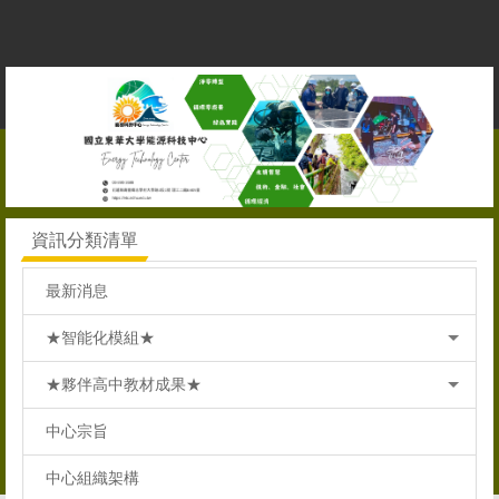
跳
到
主
要
內
容
區
資訊分類清單
最新消息
★智能化模組★
★夥伴高中教材成果★
中心宗旨
中心組織架構