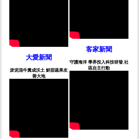
客家新聞
大愛新聞
守護海洋 學界投入科技研發.社
區自主行動
淤泥混牛糞成沃土 鮮甜蔬果友
善大地