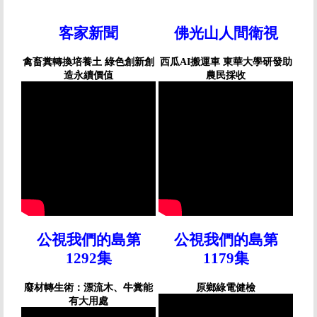
客家新聞
佛光山人間衛視
禽畜糞轉換培養土 綠色創新創
西瓜AI搬運車 東華大學研發助
造永續價值
農民採收
公視我們的島第
公視我們的島第
1292集
1179集
廢材轉生術：漂流木、牛糞能
原鄉綠電健檢
有大用處