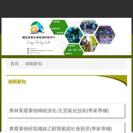
跳
到
主
要
內
容
區
首頁
綠能新知
綠能新知
農林業廢棄物轉能源化-生質氣化技術(專家專欄)
農廢棄物研製纖維乙醇暨氫能社會願景(專家專欄)