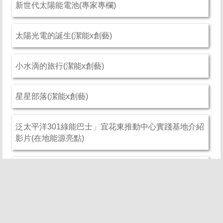
新世代太陽能電池(專家專欄)
太陽光電的誕生(潔能x創藝)
小水滴的旅行(潔能x創藝)
星星部落(潔能x創藝)
泛太平洋301綠能巴士」宜花東推動中心實踐基地介紹
影片(在地能源亮點)
宜花東推動中心實踐基地開幕，歡迎大家乘著泛太平
洋301綠能巴士遊走美麗花蓮！(在地能源亮點)
東台灣綠能巴士實踐基地啟航暨智能綠能農場巡禮(在
地能源亮點)