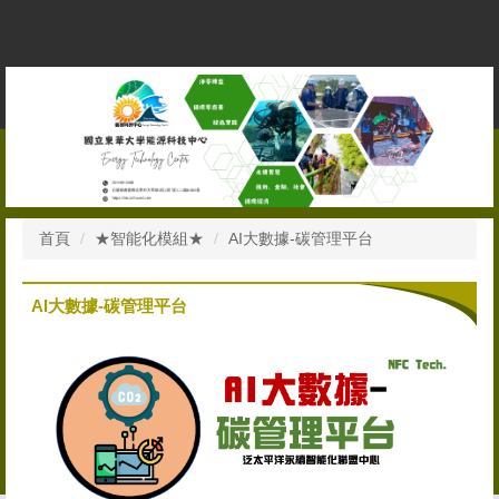
跳
到
主
要
內
容
區
首頁
★智能化模組★
AI大數據-碳管理平台
AI大數據-碳管理平台