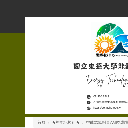
跳
到
主
要
內
容
區
首頁
★智能化模組★
智能燃氣劑量AMI智慧