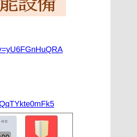
ch?v=yU6FGnHuQRA
C7QqTYkte0mFk5