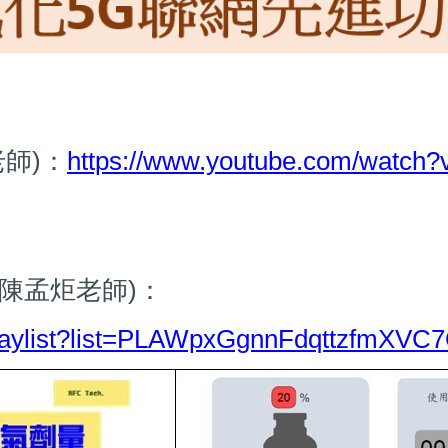
師)：
https://www.youtube.com/wat
陳孟炬老師)：
playlist?list=PLAWpxGgnnFdqttzfmXV