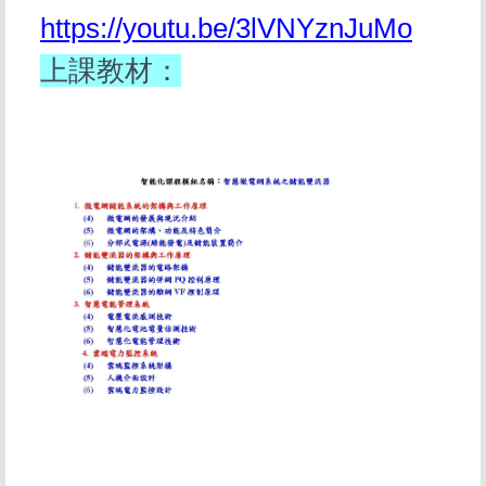
https://youtu.be/3lVNYznJuMo
上課教材：