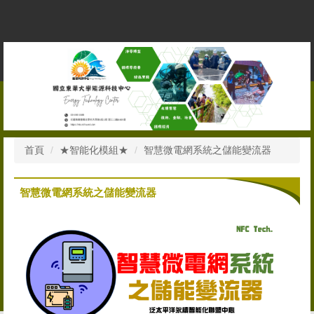
跳
到
主
要
內
容
區
首頁
★智能化模組★
智慧微電網系統之儲能變流器
智慧微電網系統之儲能變流器