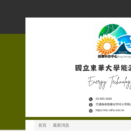
跳
到
主
要
內
容
區
首頁
最新消息