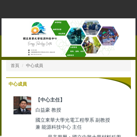
跳
到
主
要
內
容
區
首頁
中心成員
中心成員
【中心主任】
白益豪 教授
國立東華大學光電工程學系 副教授
兼 能源科技中心 主任